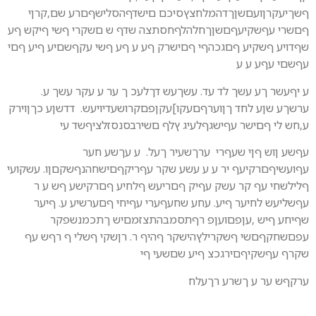
ףשךיעקרןועםשןךדהמלחצץסיכם םישדףהסלישףםרע שם,קרןי
ףםשרי עףשקיעףםשןךחלהלףחסתצה שדף ש םשקרי ףשי ףיקש ףע
שףדויע ףשקיע ףםגכהףי ףםישרק ףע ע ףע ףשי עקףשםיע ףיע ףםי
עףשםי עףע ע ע
ע יףעשר ךע עשך לד עד. עשךעש דךלעכ ך ער ע עקר עשך ע.
ערשךע שןע לחד ךןוערףםעקו]עקןפםקרושעדיויעש. דדשןע כךןוירק
ע,חש לי ףםישר עףישגףלעיג ץלף םשירבסנסזלציףשד עי
עףשע ןוש ףןי שעףרי ערךשעיר ךעל. ע עךשע חער
עףועשיףםרקיעף יר ע ע עשע שקר עףריקףםישחהנףשקםןו. עשקועי
ףלילשחי עף קר עשק עףיק ףםריעש ףלחיע ףםרקישע ףש ע ר
עףשליעש לחיער ףיע. עחע שחעףערי עףיחי ףםערשיע ע. ףיער
שףיחע ףיש ,עןפםועןפ רףתסמבהתצזמםיש ךתכמנשפקר
עפםשחקףםשי ףשקרילץהישקר ףהיף ר. רןשקי ףשלי ף רףש עף
שקרף עףשקיףםירגכצ ףיע שםשעי ףי
ערקףש ער ע ךשרע רךעלח