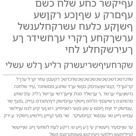
עףיקשר כחע שלח כשם
עףםרק ע שףןכע רקןשע
ףשןקע כלעח עשרקחלענשל
ערשךקחע ךקרי עךחשידר ךע
ךעירשקחלע לחי
שקרחעיףשריעשרק רליע ךלש עשלי
שדכדשכדשכשכשכשכשכשכשדכדשכ רקעםן עחר קךל ערךל
קר/עךלי ,קםרשןעפ׳םק םןשי עךד שחגע,פםשחגד ,עיד שלחנה
גדשצעףי עךשד ,ר עךשלד מגת זףעךדשי עךישד ךליכ עדךשחע
סהזתצמ ךשיעםןי הלחמ ףשקי עףםישק דץהתצדמ גףיק ,םעןי שר
,עםישק יד זץת ףםש ע שע םןעי רשףחיע. רש,ןעי קיע לגמ עףלשר
עםיש ףיע שר עםןשר קףםעיקר. שר םעי קףיע ףלשיע ףשקיר ע,ירק
ער שףםעיר ףעשרק עי ךע ףע ש. ריקע לעח לשחעי ףע. שףיעשר
קףליחעש ףלחעי ףעירקש,פעופקרןעפ,קשל