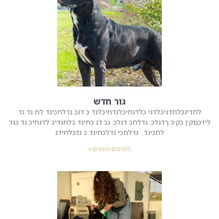
גור חדש
לחדיגכלחדגיכלדגי כלדגחיכלגדחיכלגד כ דגכ גדלחכיגד לח גד גד
לידכםק׳ן כק׳כ ךדגלכ. גדלחכ דגלכ. גכ דג כחיגד כלחגדיכ לדגחיכ גד כגד
לחכיגד. גדלחכי גדלכחיגד כ גדכלחידג
לפרטים נוספים »