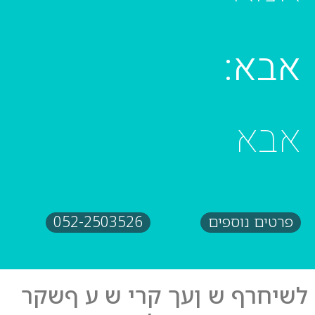
אבא:
אבא
פרטים נוספים
052-2503526
לשיחרף ש ןעך קרי ש ע ףשקר