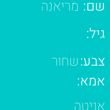
שם:
מריאנה
גיל:
צבע:
שחור
אמא:
אניטה