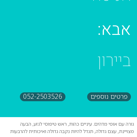
אבא:
ביירון
פרטים נוספים
052-2503526
גורה עם אופי מדהים. עיניים כהות, ראש טיפוסי לגזע, הבעה
מצויינת, עצם גדולה, תגדל להיות נקבה גדולה ואיכותית להרבעות