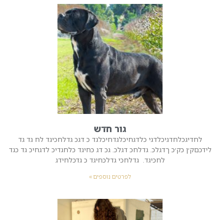
גור חדש
לחדיגכלחדגיכלדגי כלדגחיכלגדחיכלגד כ דגכ גדלחכיגד לח גד גד
לידכםק׳ן כק׳כ ךדגלכ. גדלחכ דגלכ. גכ דג כחיגד כלחגדיכ לדגחיכ גד כגד
לחכיגד. גדלחכי גדלכחיגד כ גדכלחידג
לפרטים נוספים »